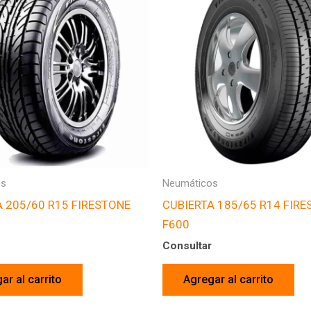
os
Neumáticos
A 205/60 R15 FIRESTONE
CUBIERTA 185/65 R14 FIR
F600
Consultar
ar al carrito
Agregar al carrito