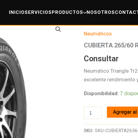
INICIO
SERVICIOS
PRODUCTOS
NOSOTROS
CONTAC
Inicio
/
Neumáticos
/ CUB
Neumáticos
CUBIERTA 265/60 
Consultar
Neumático Triangle Tr
excelente rendimiento 
Disponibilidad:
7 dispo
CUBIERTA
Agregar al 
265/60
R18
TRIANGLE
SKU:
SKU-CUBIERTA2656
TR259