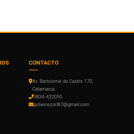
IOS
CONTACTO
Av. Bartolomé de Castro 170,
Catamarca
3834-432050
gutierrezsrl87@gmail.com