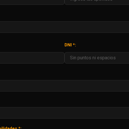
DNI *:
ilidades *: