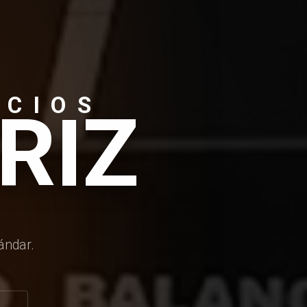
ICIOS
RIZ
ándar.