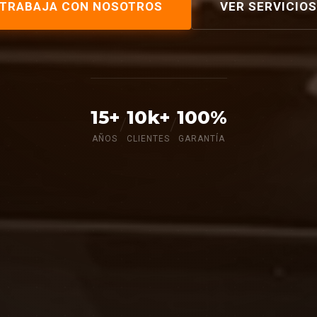
TRABAJA CON NOSOTROS
VER SERVICIOS
15+
10k+
100%
/
/
AÑOS
CLIENTES
GARANTÍA