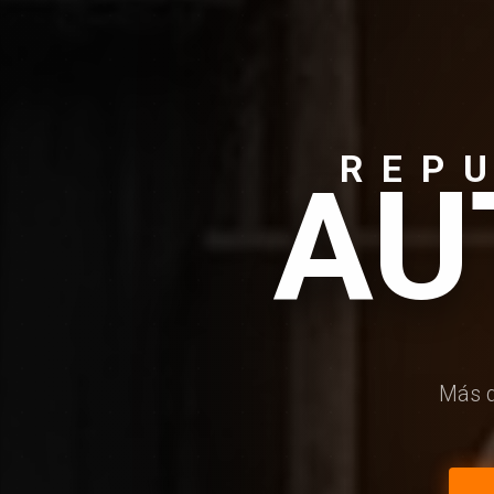
REP
AU
Más 